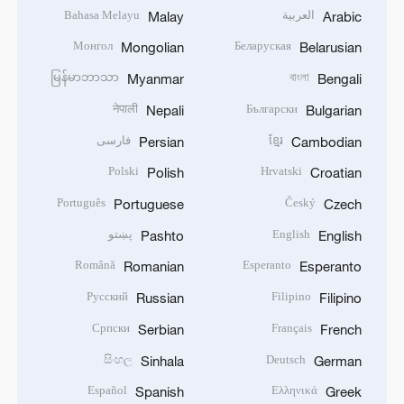
العربية
Bahasa Melayu
Malay
Arabic
Монгол
Беларуская
Mongolian
Belarusian
မြန်မာဘာသာ
বাংলা
Myanmar
Bengali
नेपाली
Български
Nepali
Bulgarian
ខ្មែរ
فارسی
Persian
Cambodian
Polski
Hrvatski
Polish
Croatian
Português
Český
Portuguese
Czech
English
پښتو
Pashto
English
Română
Esperanto
Romanian
Esperanto
Русский
Filipino
Russian
Filipino
Српски
Français
Serbian
French
සිංහල
Deutsch
Sinhala
German
Español
Ελληνικά
Spanish
Greek