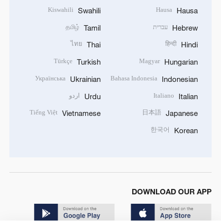
Kiswahili
Hausa
Swahili
Hausa
עברית
தமிழ்
Tamil
Hebrew
ไทย
हिन्दी
Thai
Hindi
Türkçe
Magyar
Turkish
Hungarian
Українська
Bahasa Indonesia
Ukrainian
Indonesian
Italiano
اردو
Urdu
Italian
Tiếng Việt
日本語
Vietnamese
Japanese
한국어
Korean
DOWNLOAD OUR APP