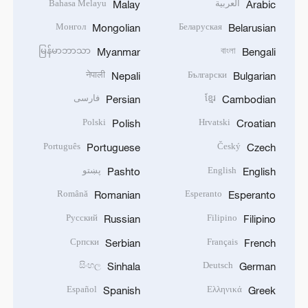
العربية
Bahasa Melayu
Malay
Arabic
Монгол
Беларуская
Mongolian
Belarusian
မြန်မာဘာသာ
বাংলা
Myanmar
Bengali
नेपाली
Български
Nepali
Bulgarian
ខ្មែរ
فارسی
Persian
Cambodian
Polski
Hrvatski
Polish
Croatian
Português
Český
Portuguese
Czech
English
پښتو
Pashto
English
Română
Esperanto
Romanian
Esperanto
Русский
Filipino
Russian
Filipino
Српски
Français
Serbian
French
සිංහල
Deutsch
Sinhala
German
Español
Ελληνικά
Spanish
Greek