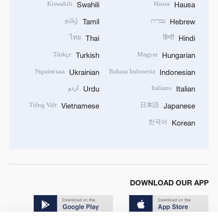
Kiswahili
Hausa
Swahili
Hausa
עברית
தமிழ்
Tamil
Hebrew
ไทย
हिन्दी
Thai
Hindi
Türkçe
Magyar
Turkish
Hungarian
Українська
Bahasa Indonesia
Ukrainian
Indonesian
Italiano
اردو
Urdu
Italian
Tiếng Việt
日本語
Vietnamese
Japanese
한국어
Korean
DOWNLOAD OUR APP