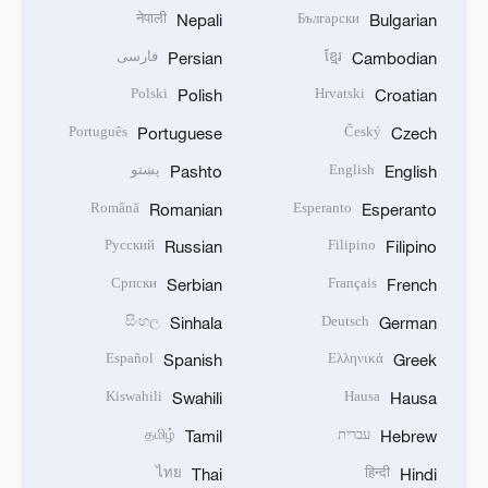
नेपाली
Български
Nepali
Bulgarian
ខ្មែរ
فارسی
Persian
Cambodian
Polski
Hrvatski
Polish
Croatian
Português
Český
Portuguese
Czech
English
پښتو
Pashto
English
Română
Esperanto
Romanian
Esperanto
Русский
Filipino
Russian
Filipino
Српски
Français
Serbian
French
සිංහල
Deutsch
Sinhala
German
Español
Ελληνικά
Spanish
Greek
Kiswahili
Hausa
Swahili
Hausa
עברית
தமிழ்
Tamil
Hebrew
ไทย
हिन्दी
Thai
Hindi