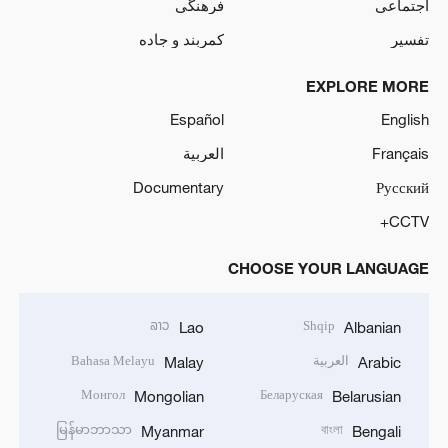
اجتماعی
فرهنگی
تفسیر
کمربند و جاده
EXPLORE MORE
Español
English
Français
العربية
Documentary
Русский
CCTV+
CHOOSE YOUR LANGUAGE
ລາວ
Shqip
Lao
Albanian
العربية
Bahasa Melayu
Malay
Arabic
Монгол
Беларуская
Mongolian
Belarusian
မြန်မာဘာသာ
বাংলা
Myanmar
Bengali