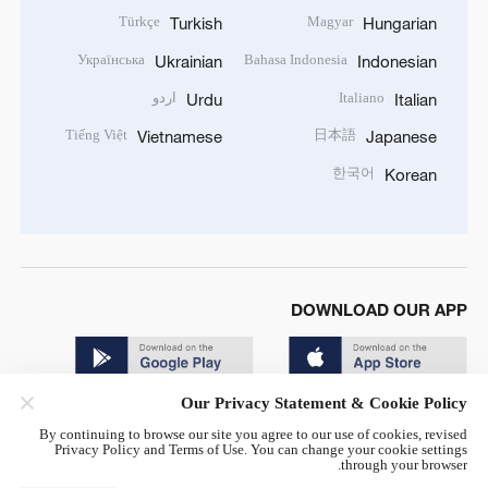
Türkçe
Magyar
Turkish
Hungarian
Українська
Bahasa Indonesia
Ukrainian
Indonesian
Italiano
اردو
Urdu
Italian
Tiếng Việt
日本語
Vietnamese
Japanese
한국어
Korean
DOWNLOAD OUR APP
Our Privacy Statement & Cookie Policy
By continuing to browse our site you agree to our use of cookies, revised
Privacy Policy and Terms of Use. You can change your cookie settings
through your browser.
© China Radio International.CRI. All Rights Reserved. 16A