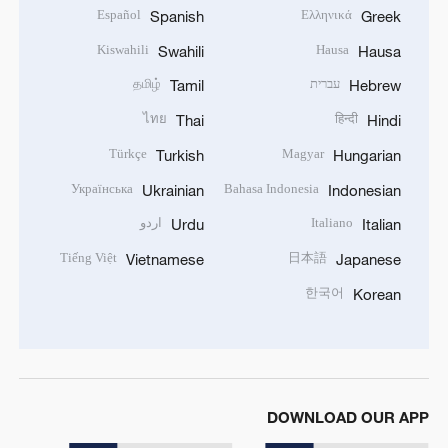
Español
Ελληνικά
Spanish
Greek
Kiswahili
Hausa
Swahili
Hausa
עברית
தமிழ்
Tamil
Hebrew
ไทย
हिन्दी
Thai
Hindi
Türkçe
Magyar
Turkish
Hungarian
Українська
Bahasa Indonesia
Ukrainian
Indonesian
Italiano
اردو
Urdu
Italian
Tiếng Việt
日本語
Vietnamese
Japanese
한국어
Korean
DOWNLOAD OUR APP