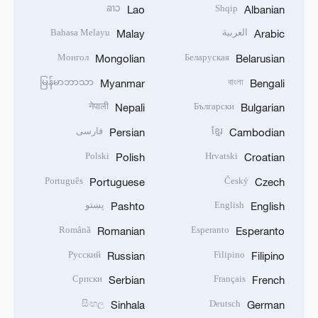
ລາວ
Shqip
Lao
Albanian
العربية
Bahasa Melayu
Malay
Arabic
Монгол
Беларуская
Mongolian
Belarusian
မြန်မာဘာသာ
বাংলা
Myanmar
Bengali
नेपाली
Български
Nepali
Bulgarian
ខ្មែរ
فارسی
Persian
Cambodian
Polski
Hrvatski
Polish
Croatian
Português
Český
Portuguese
Czech
English
پښتو
Pashto
English
Română
Esperanto
Romanian
Esperanto
Русский
Filipino
Russian
Filipino
Српски
Français
Serbian
French
සිංහල
Deutsch
Sinhala
German