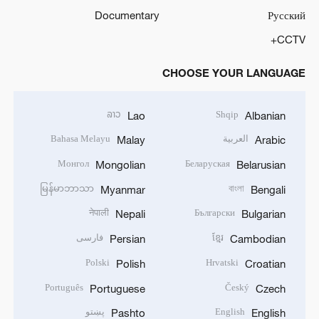
Documentary
Русский
CCTV+
CHOOSE YOUR LANGUAGE
ລາວ
Shqip
Lao
Albanian
العربية
Bahasa Melayu
Malay
Arabic
Монгол
Беларуская
Mongolian
Belarusian
မြန်မာဘာသာ
বাংলা
Myanmar
Bengali
नेपाली
Български
Nepali
Bulgarian
ខ្មែរ
فارسی
Persian
Cambodian
Polski
Hrvatski
Polish
Croatian
Português
Český
Portuguese
Czech
English
پښتو
Pashto
English