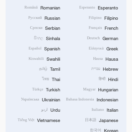
Română
Esperanto
Romanian
Esperanto
Русский
Filipino
Russian
Filipino
Српски
Français
Serbian
French
සිංහල
Deutsch
Sinhala
German
Español
Ελληνικά
Spanish
Greek
Kiswahili
Hausa
Swahili
Hausa
עברית
தமிழ்
Tamil
Hebrew
ไทย
हिन्दी
Thai
Hindi
Türkçe
Magyar
Turkish
Hungarian
Українська
Bahasa Indonesia
Ukrainian
Indonesian
Italiano
اردو
Urdu
Italian
Tiếng Việt
日本語
Vietnamese
Japanese
한국어
Korean