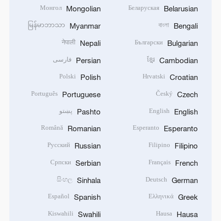
Монгол
Беларуская
Mongolian
Belarusian
မြန်မာဘာသာ
বাংলা
Myanmar
Bengali
नेपाली
Български
Nepali
Bulgarian
ខ្មែរ
فارسی
Persian
Cambodian
Polski
Hrvatski
Polish
Croatian
Português
Český
Portuguese
Czech
English
پښتو
Pashto
English
Română
Esperanto
Romanian
Esperanto
Русский
Filipino
Russian
Filipino
Српски
Français
Serbian
French
සිංහල
Deutsch
Sinhala
German
Español
Ελληνικά
Spanish
Greek
Kiswahili
Hausa
Swahili
Hausa