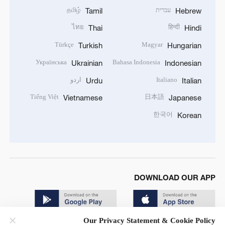
עברית
தமிழ்
Tamil
Hebrew
ไทย
हिन्दी
Thai
Hindi
Türkçe
Magyar
Turkish
Hungarian
Українська
Bahasa Indonesia
Ukrainian
Indonesian
Italiano
اردو
Urdu
Italian
Tiếng Việt
日本語
Vietnamese
Japanese
한국어
Korean
DOWNLOAD OUR APP
Our Privacy Statement & Cookie Policy