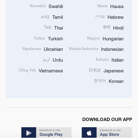
Kiswahili
Hausa
Swahili
Hausa
עברית
தமிழ்
Tamil
Hebrew
ไทย
हिन्दी
Thai
Hindi
Türkçe
Magyar
Turkish
Hungarian
Українська
Bahasa Indonesia
Ukrainian
Indonesian
Italiano
اردو
Urdu
Italian
Tiếng Việt
日本語
Vietnamese
Japanese
한국어
Korean
DOWNLOAD OUR APP