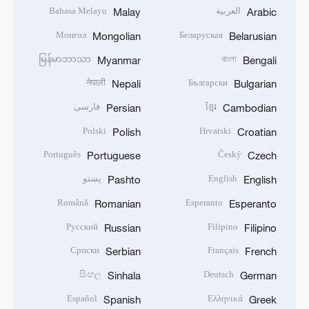
العربية
Bahasa Melayu
Malay
Arabic
Монгол
Беларуская
Mongolian
Belarusian
မြန်မာဘာသာ
বাংলা
Myanmar
Bengali
नेपाली
Български
Nepali
Bulgarian
ខ្មែរ
فارسی
Persian
Cambodian
Polski
Hrvatski
Polish
Croatian
Português
Český
Portuguese
Czech
English
پښتو
Pashto
English
Română
Esperanto
Romanian
Esperanto
Русский
Filipino
Russian
Filipino
Српски
Français
Serbian
French
සිංහල
Deutsch
Sinhala
German
Español
Ελληνικά
Spanish
Greek