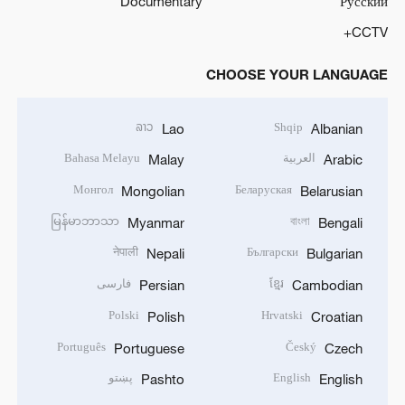
Documentary
Русский
CCTV+
CHOOSE YOUR LANGUAGE
ລາວ
Shqip
Lao
Albanian
العربية
Bahasa Melayu
Malay
Arabic
Монгол
Беларуская
Mongolian
Belarusian
မြန်မာဘာသာ
বাংলা
Myanmar
Bengali
नेपाली
Български
Nepali
Bulgarian
ខ្មែរ
فارسی
Persian
Cambodian
Polski
Hrvatski
Polish
Croatian
Português
Český
Portuguese
Czech
English
پښتو
Pashto
English