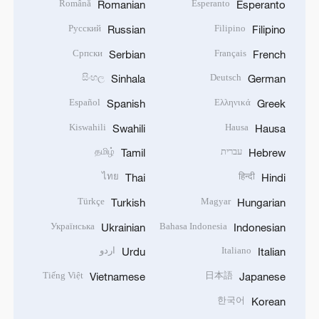
Română
Esperanto
Romanian
Esperanto
Русский
Filipino
Russian
Filipino
Српски
Français
Serbian
French
සිංහල
Deutsch
Sinhala
German
Español
Ελληνικά
Spanish
Greek
Kiswahili
Hausa
Swahili
Hausa
עברית
தமிழ்
Tamil
Hebrew
ไทย
हिन्दी
Thai
Hindi
Türkçe
Magyar
Turkish
Hungarian
Українська
Bahasa Indonesia
Ukrainian
Indonesian
Italiano
اردو
Urdu
Italian
Tiếng Việt
日本語
Vietnamese
Japanese
한국어
Korean