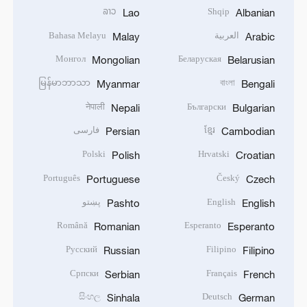
ລາວ
Shqip
Lao
Albanian
العربية
Bahasa Melayu
Malay
Arabic
Монгол
Беларуская
Mongolian
Belarusian
မြန်မာဘာသာ
বাংলা
Myanmar
Bengali
नेपाली
Български
Nepali
Bulgarian
ខ្មែរ
فارسی
Persian
Cambodian
Polski
Hrvatski
Polish
Croatian
Português
Český
Portuguese
Czech
English
پښتو
Pashto
English
Română
Esperanto
Romanian
Esperanto
Русский
Filipino
Russian
Filipino
Српски
Français
Serbian
French
සිංහල
Deutsch
Sinhala
German