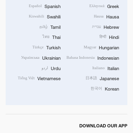
Español
Ελληνικά
Spanish
Greek
Kiswahili
Hausa
Swahili
Hausa
עברית
தமிழ்
Tamil
Hebrew
ไทย
हिन्दी
Thai
Hindi
Türkçe
Magyar
Turkish
Hungarian
Українська
Bahasa Indonesia
Ukrainian
Indonesian
Italiano
اردو
Urdu
Italian
Tiếng Việt
日本語
Vietnamese
Japanese
한국어
Korean
DOWNLOAD OUR APP