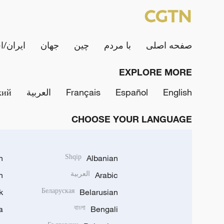
صفحه اصلی
با مردم
چین
جهان
ایران/ا
EXPLORE MORE
English
Español
Français
العربية
кий
CHOOSE YOUR LANGUAGE
h
Shqip
Albanian
Arabic
العربية
n
k
Беларуская
Belarusian
a
বাংলা
Bengali