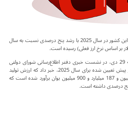
اداره ملی آمار چین اعلام کرد ارزش ناخالص تولید داخلی این کشور در سال 2025 با رشد پنج درصدی نسبت به سال
«کانگ یی» رئیس اداره ملی آمار چین صبح روز دوشنبه 29 دی، در نشست خبری دفتر اطلاع‌رسانی شورای دولتی
چین ضمن اعلام برآورده شدن تمام اهداف اقتصادی از پیش تعیین شده برای سال 2025، خبر داد که ارزش تولید
ناخالص داخلی کشور در سال 2025، یکصد و چهل تریلیون و 187 میلیارد و 900 میلیون یوان برآورد شده است که
نج درصدی داشته است.