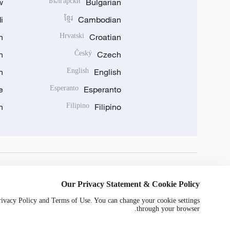
w
Български
Bulgarian
i
ខ្មែរ
Cambodian
n
Hrvatski
Croatian
n
Český
Czech
n
English
English
e
Esperanto
Esperanto
n
Filipino
Filipino
DOWNLOAD OUR APP
Our Privacy Statement & Cookie Policy
Privacy Policy and Terms of Use. You can change your cookie settings
through your browser.