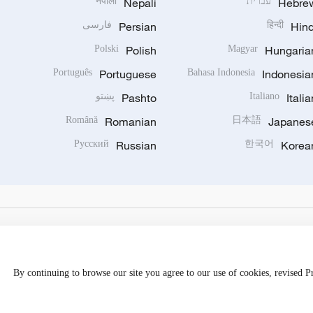
Hebre
עברית
Nepali
नेपाली
Hind
हिन्दी
Persian
فارسی
Polski
Polish
Magyar
Hungaria
Português
Portuguese
Bahasa Indonesia
Indonesia
Italia
Italiano
Pashto
پښتو
Română
Romanian
日本語
Japanes
Русский
Russian
한국어
Korea
By continuing to browse our site you agree to our use of cookies, revised 