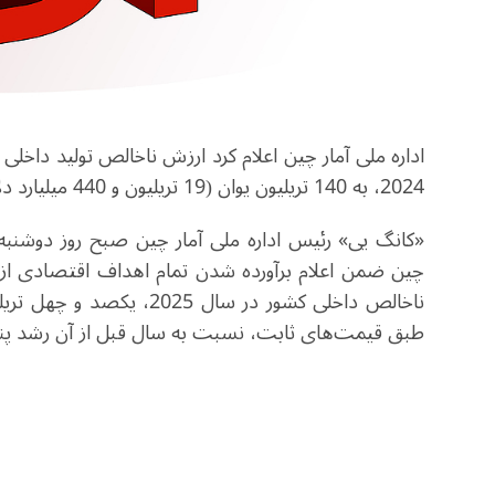
2024، به 140 تریلیون یوان (19 تریلیون و 440 میلیارد دلار بر اساس نرخ ارز فعلی) رسیده است.
طبق قیمت‌های ثابت، نسبت به سال قبل از آن رشد پ