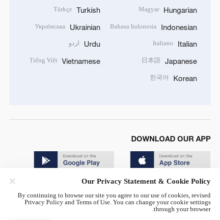
Türkçe
Magyar
Turkish
Hungarian
Українська
Bahasa Indonesia
Ukrainian
Indonesian
Italiano
اردو
Urdu
Italian
Tiếng Việt
日本語
Vietnamese
Japanese
한국어
Korean
DOWNLOAD OUR APP
Our Privacy Statement & Cookie Policy
By continuing to browse our site you agree to our use of cookies, revised
Privacy Policy and Terms of Use. You can change your cookie settings
through your browser.
© China Radio International.CRI. All Rights Reserved. 16A