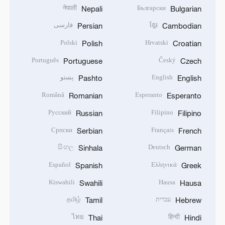
नेपाली
Български
Nepali
Bulgarian
ខ្មែរ
فارسی
Persian
Cambodian
Polski
Hrvatski
Polish
Croatian
Português
Český
Portuguese
Czech
English
پښتو
Pashto
English
Română
Esperanto
Romanian
Esperanto
Русский
Filipino
Russian
Filipino
Српски
Français
Serbian
French
සිංහල
Deutsch
Sinhala
German
Español
Ελληνικά
Spanish
Greek
Kiswahili
Hausa
Swahili
Hausa
עברית
தமிழ்
Tamil
Hebrew
ไทย
हिन्दी
Thai
Hindi