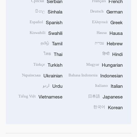
Српски
Français
Serbian
French
සිංහල
Deutsch
Sinhala
German
Español
Ελληνικά
Spanish
Greek
Kiswahili
Hausa
Swahili
Hausa
עברית
தமிழ்
Tamil
Hebrew
ไทย
हिन्दी
Thai
Hindi
Türkçe
Magyar
Turkish
Hungarian
Українська
Bahasa Indonesia
Ukrainian
Indonesian
Italiano
اردو
Urdu
Italian
Tiếng Việt
日本語
Vietnamese
Japanese
한국어
Korean