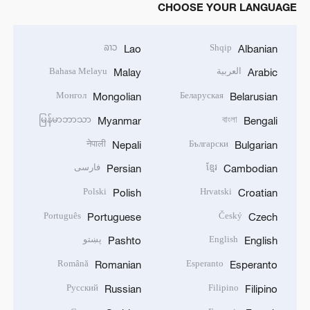
CHOOSE YOUR LANGUAGE
ລາວ
Shqip
Lao
Albanian
العربية
Bahasa Melayu
Malay
Arabic
Монгол
Беларуская
Mongolian
Belarusian
မြန်မာဘာသာ
বাংলা
Myanmar
Bengali
नेपाली
Български
Nepali
Bulgarian
ខ្មែរ
فارسی
Persian
Cambodian
Polski
Hrvatski
Polish
Croatian
Português
Český
Portuguese
Czech
English
پښتو
Pashto
English
Română
Esperanto
Romanian
Esperanto
Русский
Filipino
Russian
Filipino