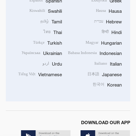
Español
Ελληνικά
Spanish
Greek
Kiswahili
Hausa
Swahili
Hausa
עברית
தமிழ்
Tamil
Hebrew
ไทย
हिन्दी
Thai
Hindi
Türkçe
Magyar
Turkish
Hungarian
Українська
Bahasa Indonesia
Ukrainian
Indonesian
Italiano
اردو
Urdu
Italian
Tiếng Việt
日本語
Vietnamese
Japanese
한국어
Korean
DOWNLOAD OUR APP