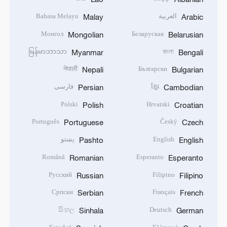
العربية
Bahasa Melayu
Malay
Arabic
Монгол
Беларуская
Mongolian
Belarusian
မြန်မာဘာသာ
বাংলা
Myanmar
Bengali
नेपाली
Български
Nepali
Bulgarian
ខ្មែរ
فارسی
Persian
Cambodian
Polski
Hrvatski
Polish
Croatian
Português
Český
Portuguese
Czech
English
پښتو
Pashto
English
Română
Esperanto
Romanian
Esperanto
Русский
Filipino
Russian
Filipino
Српски
Français
Serbian
French
සිංහල
Deutsch
Sinhala
German