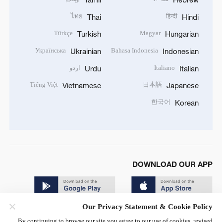
ไทย
हिन्दी
Thai
Hindi
Türkçe
Magyar
Turkish
Hungarian
Українська
Bahasa Indonesia
Ukrainian
Indonesian
Italiano
اردو
Urdu
Italian
Tiếng Việt
日本語
Vietnamese
Japanese
한국어
Korean
DOWNLOAD OUR APP
Our Privacy Statement & Cookie Policy
By continuing to browse our site you agree to our use of cookies, revised