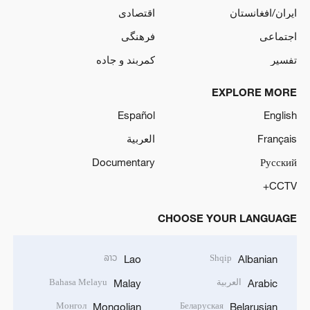
ایران/افغانستان
اقتصادی
اجتماعی
فرهنگی
تفسیر
کمربند و جاده
EXPLORE MORE
Español
English
Français
العربية
Documentary
Русский
CCTV+
CHOOSE YOUR LANGUAGE
ລາວ
Shqip
Lao
Albanian
العربية
Bahasa Melayu
Malay
Arabic
Монгол
Беларуская
Mongolian
Belarusian