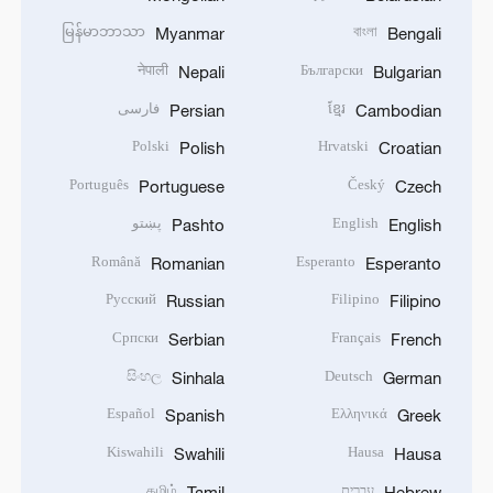
မြန်မာဘာသာ
বাংলা
Myanmar
Bengali
नेपाली
Български
Nepali
Bulgarian
ខ្មែរ
فارسی
Persian
Cambodian
Polski
Hrvatski
Polish
Croatian
Português
Český
Portuguese
Czech
English
پښتو
Pashto
English
Română
Esperanto
Romanian
Esperanto
Русский
Filipino
Russian
Filipino
Српски
Français
Serbian
French
සිංහල
Deutsch
Sinhala
German
Español
Ελληνικά
Spanish
Greek
Kiswahili
Hausa
Swahili
Hausa
עברית
தமிழ்
Tamil
Hebrew