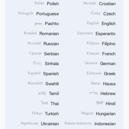
Polski
Hrvatski
Polish
Croatian
Português
Český
Portuguese
Czech
English
پښتو
Pashto
English
Română
Esperanto
Romanian
Esperanto
Русский
Filipino
Russian
Filipino
Српски
Français
Serbian
French
සිංහල
Deutsch
Sinhala
German
Español
Ελληνικά
Spanish
Greek
Kiswahili
Hausa
Swahili
Hausa
עברית
தமிழ்
Tamil
Hebrew
ไทย
हिन्दी
Thai
Hindi
Türkçe
Magyar
Turkish
Hungarian
Українська
Bahasa Indonesia
Ukrainian
Indonesian