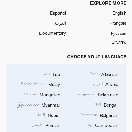
EXPLORE MORE
Español
English
Français
العربية
Documentary
Русский
CCTV+
CHOOSE YOUR LANGUAGE
ລາວ
Shqip
Lao
Albanian
العربية
Bahasa Melayu
Malay
Arabic
Монгол
Беларуская
Mongolian
Belarusian
မြန်မာဘာသာ
বাংলা
Myanmar
Bengali
नेपाली
Български
Nepali
Bulgarian
ខ្មែរ
فارسی
Persian
Cambodian