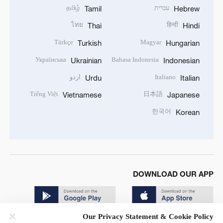
עברית
தமிழ்
Tamil
Hebrew
ไทย
हिन्दी
Thai
Hindi
Türkçe
Magyar
Turkish
Hungarian
Українська
Bahasa Indonesia
Ukrainian
Indonesian
Italiano
اردو
Urdu
Italian
Tiếng Việt
日本語
Vietnamese
Japanese
한국어
Korean
DOWNLOAD OUR APP
Our Privacy Statement & Cookie Policy