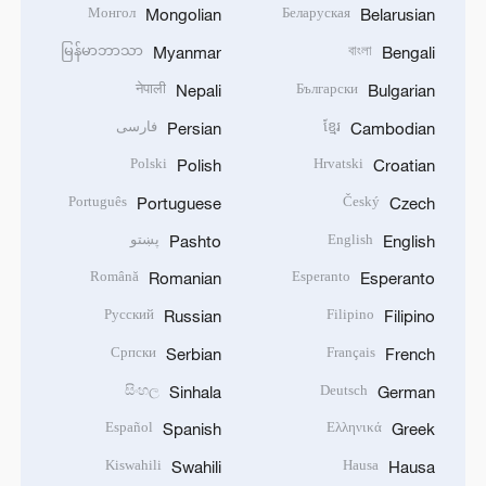
Монгол
Беларуская
Mongolian
Belarusian
မြန်မာဘာသာ
বাংলা
Myanmar
Bengali
नेपाली
Български
Nepali
Bulgarian
ខ្មែរ
فارسی
Persian
Cambodian
Polski
Hrvatski
Polish
Croatian
Português
Český
Portuguese
Czech
English
پښتو
Pashto
English
Română
Esperanto
Romanian
Esperanto
Русский
Filipino
Russian
Filipino
Српски
Français
Serbian
French
සිංහල
Deutsch
Sinhala
German
Español
Ελληνικά
Spanish
Greek
Kiswahili
Hausa
Swahili
Hausa