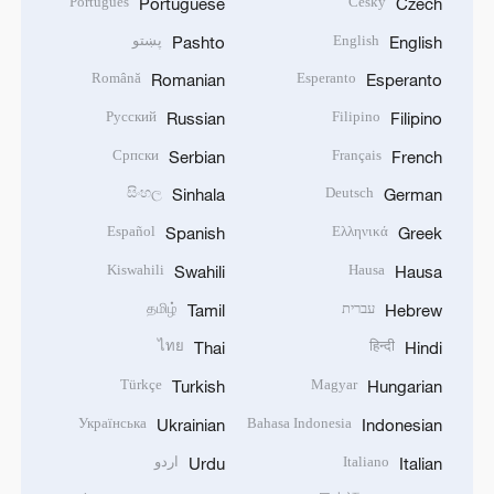
Português
Český
Portuguese
Czech
English
پښتو
Pashto
English
Română
Esperanto
Romanian
Esperanto
Русский
Filipino
Russian
Filipino
Српски
Français
Serbian
French
සිංහල
Deutsch
Sinhala
German
Español
Ελληνικά
Spanish
Greek
Kiswahili
Hausa
Swahili
Hausa
עברית
தமிழ்
Tamil
Hebrew
ไทย
हिन्दी
Thai
Hindi
Türkçe
Magyar
Turkish
Hungarian
Українська
Bahasa Indonesia
Ukrainian
Indonesian
Italiano
اردو
Urdu
Italian