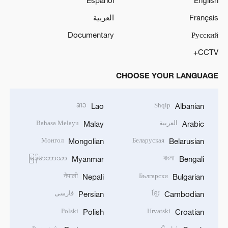
Español
English
Français
العربية
Documentary
Русский
CCTV+
CHOOSE YOUR LANGUAGE
ລາວ
Shqip
Lao
Albanian
العربية
Bahasa Melayu
Malay
Arabic
Монгол
Беларуская
Mongolian
Belarusian
မြန်မာဘာသာ
বাংলা
Myanmar
Bengali
नेपाली
Български
Nepali
Bulgarian
ខ្មែរ
فارسی
Persian
Cambodian
Polski
Hrvatski
Polish
Croatian