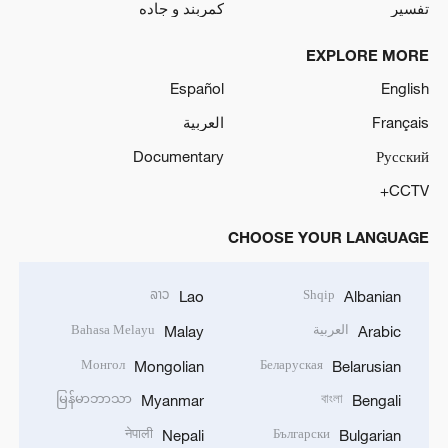
تفسیر
کمربند و جاده
EXPLORE MORE
Español
English
Français
العربية
Documentary
Русский
CCTV+
CHOOSE YOUR LANGUAGE
ລາວ
Shqip
Lao
Albanian
العربية
Bahasa Melayu
Malay
Arabic
Монгол
Беларуская
Mongolian
Belarusian
မြန်မာဘာသာ
বাংলা
Myanmar
Bengali
नेपाली
Български
Nepali
Bulgarian