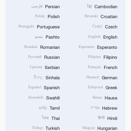
ខ្មែរ
فارسی
Persian
Cambodian
Polski
Hrvatski
Polish
Croatian
Português
Český
Portuguese
Czech
English
پښتو
Pashto
English
Română
Esperanto
Romanian
Esperanto
Русский
Filipino
Russian
Filipino
Српски
Français
Serbian
French
සිංහල
Deutsch
Sinhala
German
Español
Ελληνικά
Spanish
Greek
Kiswahili
Hausa
Swahili
Hausa
עברית
தமிழ்
Tamil
Hebrew
ไทย
हिन्दी
Thai
Hindi
Türkçe
Magyar
Turkish
Hungarian