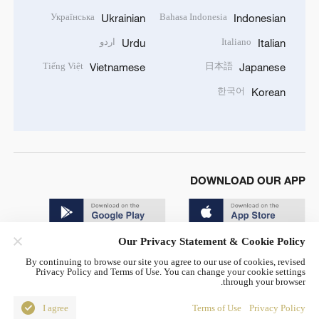
Українська
Bahasa Indonesia
Ukrainian
Indonesian
Italiano
اردو
Urdu
Italian
Tiếng Việt
日本語
Vietnamese
Japanese
한국어
Korean
DOWNLOAD OUR APP
Our Privacy Statement & Cookie Policy
By continuing to browse our site you agree to our use of cookies, revised
Privacy Policy and Terms of Use. You can change your cookie settings
through your browser.
© China Radio International.CRI. All Rights Reserved. 16A
Shijingshan Road, Beijing, China. 100040
I agree
Terms of Use
Privacy Policy