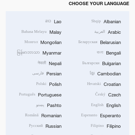
CHOOSE YOUR LANGUAGE
ລາວ
Shqip
Lao
Albanian
العربية
Bahasa Melayu
Malay
Arabic
Монгол
Беларуская
Mongolian
Belarusian
မြန်မာဘာသာ
বাংলা
Myanmar
Bengali
नेपाली
Български
Nepali
Bulgarian
ខ្មែរ
فارسی
Persian
Cambodian
Polski
Hrvatski
Polish
Croatian
Português
Český
Portuguese
Czech
English
پښتو
Pashto
English
Română
Esperanto
Romanian
Esperanto
Русский
Filipino
Russian
Filipino