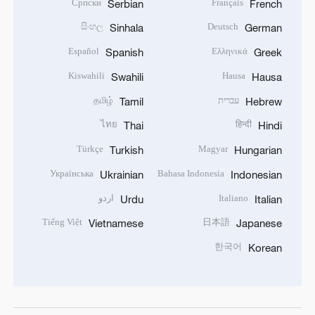
Српски
Français
Serbian
French
සිංහල
Deutsch
Sinhala
German
Español
Ελληνικά
Spanish
Greek
Kiswahili
Hausa
Swahili
Hausa
עברית
தமிழ்
Tamil
Hebrew
ไทย
हिन्दी
Thai
Hindi
Türkçe
Magyar
Turkish
Hungarian
Українська
Bahasa Indonesia
Ukrainian
Indonesian
Italiano
اردو
Urdu
Italian
Tiếng Việt
日本語
Vietnamese
Japanese
한국어
Korean