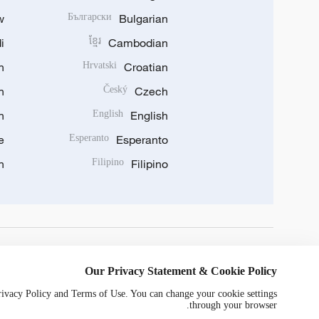
w
Български
Bulgarian
i
ខ្មែរ
Cambodian
n
Hrvatski
Croatian
n
Český
Czech
n
English
English
e
Esperanto
Esperanto
n
Filipino
Filipino
DOWNLOAD OUR APP
Our Privacy Statement & Cookie Policy
Privacy Policy and Terms of Use. You can change your cookie settings
through your browser.