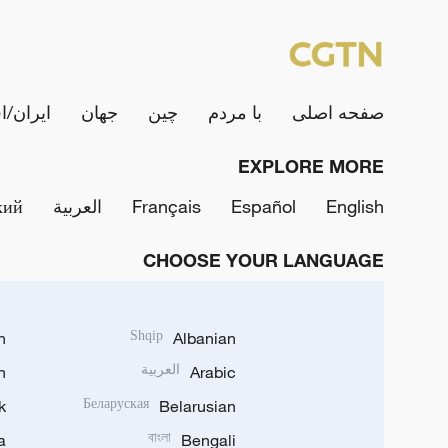
صفحه اصلی
با مردم
چین
جهان
ایران/ا
EXPLORE MORE
English
Español
Français
العربية
кий
CHOOSE YOUR LANGUAGE
h
Shqip
Albanian
Arabic
العربية
n
k
Беларуская
Belarusian
a
বাংলা
Bengali