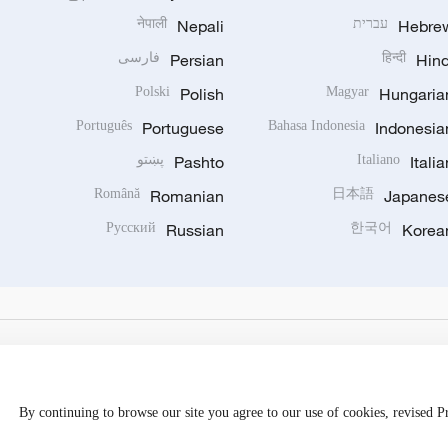
Hebre
עברית
Nepali
नेपाली
Hind
हिन्दी
Persian
فارسی
Polski
Polish
Magyar
Hungaria
Português
Portuguese
Bahasa Indonesia
Indonesia
Italia
Italiano
Pashto
پښتو
Română
Romanian
日本語
Japanes
Русский
Russian
한국어
Korea
By continuing to browse our site you agree to our use of cookies, revised 