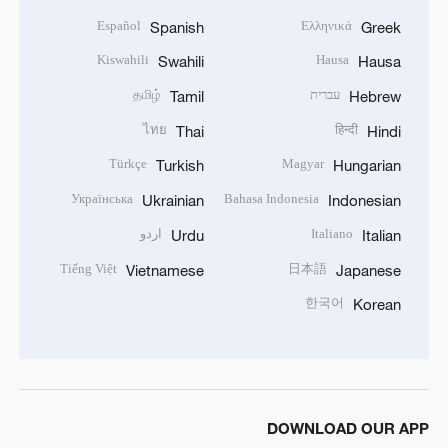
Español
Ελληνικά
Spanish
Greek
Kiswahili
Hausa
Swahili
Hausa
עברית
தமிழ்
Tamil
Hebrew
ไทย
हिन्दी
Thai
Hindi
Türkçe
Magyar
Turkish
Hungarian
Українська
Bahasa Indonesia
Ukrainian
Indonesian
Italiano
اردو
Urdu
Italian
Tiếng Việt
日本語
Vietnamese
Japanese
한국어
Korean
DOWNLOAD OUR APP