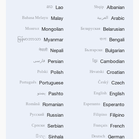
ລາວ
Shqip
Lao
Albanian
العربية
Bahasa Melayu
Malay
Arabic
Монгол
Беларуская
Mongolian
Belarusian
မြန်မာဘာသာ
বাংলা
Myanmar
Bengali
नेपाली
Български
Nepali
Bulgarian
ខ្មែរ
فارسی
Persian
Cambodian
Polski
Hrvatski
Polish
Croatian
Português
Český
Portuguese
Czech
English
پښتو
Pashto
English
Română
Esperanto
Romanian
Esperanto
Русский
Filipino
Russian
Filipino
Српски
Français
Serbian
French
සිංහල
Deutsch
Sinhala
German