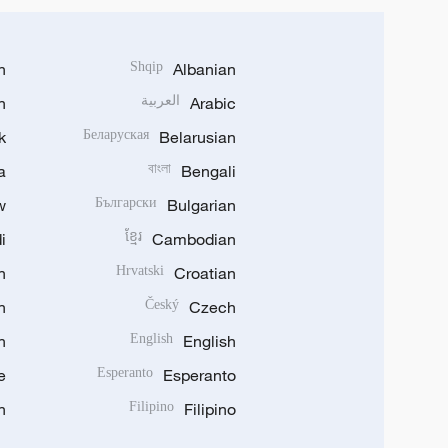
h
Shqip
Albanian
Arabic
العربية
n
k
Беларуская
Belarusian
a
বাংলা
Bengali
w
Български
Bulgarian
i
ខ្មែរ
Cambodian
n
Hrvatski
Croatian
n
Český
Czech
n
English
English
e
Esperanto
Esperanto
n
Filipino
Filipino