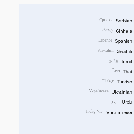
Српски
Serbian
සිංහල
Sinhala
Español
Spanish
Kiswahili
Swahili
தமிழ்
Tamil
ไทย
Thai
Türkçe
Turkish
Українська
Ukrainian
Urdu
اردو
Tiếng Việt
Vietnamese