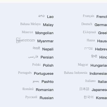
ລາວ
Lao
Français
Frenc
Bahasa Melayu
Malay
Deutsch
Germa
Монгол
Mongolian
Ελληνικά
Gree
မြန်မာဘာသာ
Myanmar
Hausa
Haus
Hebre
עברית
Nepali
नेपाली
Hind
हिन्दी
Persian
فارسی
Polski
Polish
Magyar
Hungaria
Português
Portuguese
Bahasa Indonesia
Indonesia
Italia
Italiano
Pashto
پښتو
Română
Romanian
日本語
Japanes
Русский
Russian
한국어
Korea