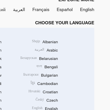
English
Español
Français
العربية
кий
CHOOSE YOUR LANGUAGE
h
Shqip
Albanian
Arabic
العربية
n
k
Беларуская
Belarusian
a
বাংলা
Bengali
w
Български
Bulgarian
i
ខ្មែរ
Cambodian
n
Hrvatski
Croatian
n
Český
Czech
n
English
English