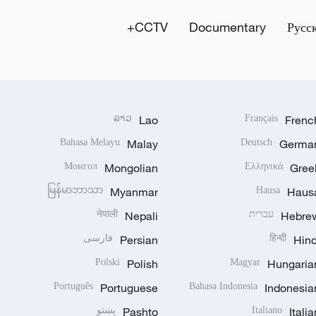
CCTV+
Documentary
Русс
ລາວ
Lao
Français
Frenc
Bahasa Melayu
Malay
Deutsch
Germa
Монгол
Mongolian
Ελληνικά
Gree
မြန်မာဘာသာ
Myanmar
Hausa
Haus
Hebre
עברית
Nepali
नेपाली
Hind
हिन्दी
Persian
فارسی
Polski
Polish
Magyar
Hungaria
Português
Portuguese
Bahasa Indonesia
Indonesia
Italia
Italiano
Pashto
پښتو