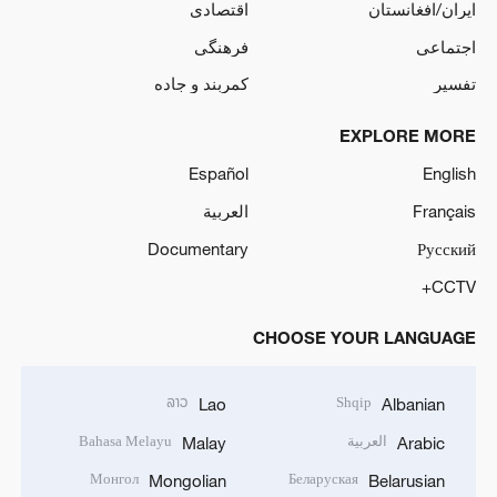
ایران/افغانستان
اقتصادی
اجتماعی
فرهنگی
تفسیر
کمربند و جاده
EXPLORE MORE
Español
English
Français
العربية
Documentary
Русский
CCTV+
CHOOSE YOUR LANGUAGE
ລາວ
Shqip
Lao
Albanian
العربية
Bahasa Melayu
Malay
Arabic
Монгол
Беларуская
Mongolian
Belarusian