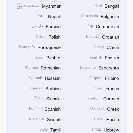
မြန်မာဘာသာ
বাংলা
Myanmar
Bengali
नेपाली
Български
Nepali
Bulgarian
ខ្មែរ
فارسی
Persian
Cambodian
Polski
Hrvatski
Polish
Croatian
Português
Český
Portuguese
Czech
English
پښتو
Pashto
English
Română
Esperanto
Romanian
Esperanto
Русский
Filipino
Russian
Filipino
Српски
Français
Serbian
French
සිංහල
Deutsch
Sinhala
German
Español
Ελληνικά
Spanish
Greek
Kiswahili
Hausa
Swahili
Hausa
עברית
தமிழ்
Tamil
Hebrew