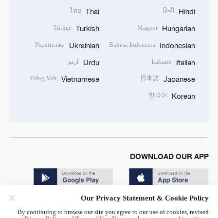
ไทย
हिन्दी
Thai
Hindi
Türkçe
Magyar
Turkish
Hungarian
Українська
Bahasa Indonesia
Ukrainian
Indonesian
Italiano
اردو
Urdu
Italian
Tiếng Việt
日本語
Vietnamese
Japanese
한국어
Korean
DOWNLOAD OUR APP
Our Privacy Statement & Cookie Policy
By continuing to browse our site you agree to our use of cookies, revised