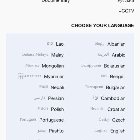
Documentary
Русский
CCTV+
CHOOSE YOUR LANGUAGE
ລາວ
Shqip
Lao
Albanian
العربية
Bahasa Melayu
Malay
Arabic
Монгол
Беларуская
Mongolian
Belarusian
မြန်မာဘာသာ
বাংলা
Myanmar
Bengali
नेपाली
Български
Nepali
Bulgarian
ខ្មែរ
فارسی
Persian
Cambodian
Polski
Hrvatski
Polish
Croatian
Português
Český
Portuguese
Czech
English
پښتو
Pashto
English