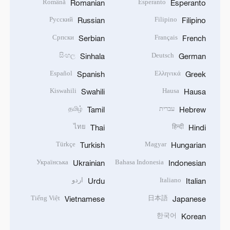
Română
Esperanto
Romanian
Esperanto
Русский
Filipino
Russian
Filipino
Српски
Français
Serbian
French
සිංහල
Deutsch
Sinhala
German
Español
Ελληνικά
Spanish
Greek
Kiswahili
Hausa
Swahili
Hausa
עברית
தமிழ்
Tamil
Hebrew
ไทย
हिन्दी
Thai
Hindi
Türkçe
Magyar
Turkish
Hungarian
Українська
Bahasa Indonesia
Ukrainian
Indonesian
Italiano
اردو
Urdu
Italian
Tiếng Việt
日本語
Vietnamese
Japanese
한국어
Korean