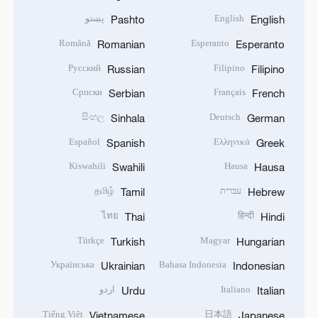
English
پښتو
Pashto
English
Română
Esperanto
Romanian
Esperanto
Русский
Filipino
Russian
Filipino
Српски
Français
Serbian
French
සිංහල
Deutsch
Sinhala
German
Español
Ελληνικά
Spanish
Greek
Kiswahili
Hausa
Swahili
Hausa
עברית
தமிழ்
Tamil
Hebrew
ไทย
हिन्दी
Thai
Hindi
Türkçe
Magyar
Turkish
Hungarian
Українська
Bahasa Indonesia
Ukrainian
Indonesian
Italiano
اردو
Urdu
Italian
Tiếng Việt
日本語
Vietnamese
Japanese