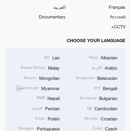
Français
العربية
Documentary
Русский
CCTV+
CHOOSE YOUR LANGUAGE
ລາວ
Shqip
Lao
Albanian
العربية
Bahasa Melayu
Malay
Arabic
Монгол
Беларуская
Mongolian
Belarusian
မြန်မာဘာသာ
বাংলা
Myanmar
Bengali
नेपाली
Български
Nepali
Bulgarian
ខ្មែរ
فارسی
Persian
Cambodian
Polski
Hrvatski
Polish
Croatian
Português
Český
Portuguese
Czech