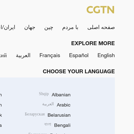
صفحه اصلی
با مردم
چین
جهان
ایران/ا
EXPLORE MORE
English
Español
Français
العربية
кий
CHOOSE YOUR LANGUAGE
h
Shqip
Albanian
Arabic
العربية
n
k
Беларуская
Belarusian
a
বাংলা
Bengali