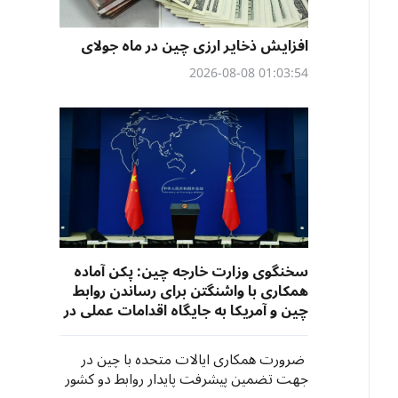
افزایش ذخایر ارزی چین در ماه جولای
01:03:54 2026-08-08
سخنگوی وزارت خارجه چین: پکن آماده
همکاری با واشنگتن برای رساندن روابط
چین و آمریکا به جایگاه اقدامات عملی در
جهت تأمین منافع مشترک است
ضرورت همکاری ایالات متحده با چین در
جهت تضمین پیشرفت پایدار روابط دو کشور