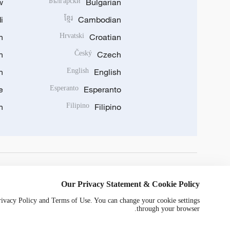
w
Български
Bulgarian
i
ខ្មែរ
Cambodian
n
Hrvatski
Croatian
n
Český
Czech
n
English
English
e
Esperanto
Esperanto
n
Filipino
Filipino
DOWNLOAD OUR APP
Our Privacy Statement & Cookie Policy
Privacy Policy and Terms of Use. You can change your cookie settings
through your browser.