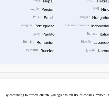
Hebre
עברית
Nepali
नेपाली
Hind
हिन्दी
Persian
فارسی
Polski
Polish
Magyar
Hungaria
Português
Portuguese
Bahasa Indonesia
Indonesia
Italia
Italiano
Pashto
پښتو
Română
Romanian
日本語
Japanes
Русский
Russian
한국어
Korea
By continuing to browse our site you agree to our use of cookies, revised 