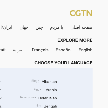
صفحه اصلی
با مردم
چین
جهان
ایران/ا
EXPLORE MORE
English
Español
Français
العربية
кий
CHOOSE YOUR LANGUAGE
h
Shqip
Albanian
Arabic
العربية
n
k
Беларуская
Belarusian
a
বাংলা
Bengali