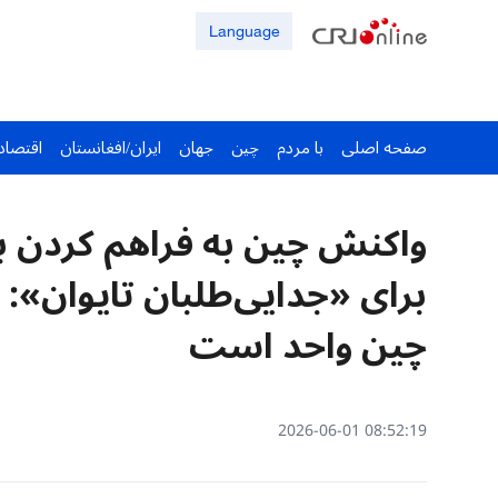
Language
صفحه اصلی
با مردم
چین
جهان
ایران/افغانستان
اقتصاد
واکنش چین به فراهم کردن ب
برای «جدایی‌طلبان تایوان‌»
چین واحد است
08:52:19 2026-06-01