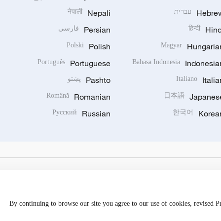
Hebre
עברית
Nepali
नेपाली
Hind
हिन्दी
Persian
فارسی
Polski
Polish
Magyar
Hungaria
Português
Portuguese
Bahasa Indonesia
Indonesia
Italia
Italiano
Pashto
پښتو
Română
Romanian
日本語
Japanes
Русский
Russian
한국어
Korea
By continuing to browse our site you agree to our use of cookies, revised 