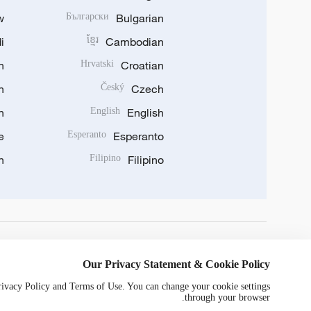
w
Български
Bulgarian
i
ខ្មែរ
Cambodian
n
Hrvatski
Croatian
n
Český
Czech
n
English
English
e
Esperanto
Esperanto
n
Filipino
Filipino
DOWNLOAD OUR APP
Our Privacy Statement & Cookie Policy
Privacy Policy and Terms of Use. You can change your cookie settings
through your browser.