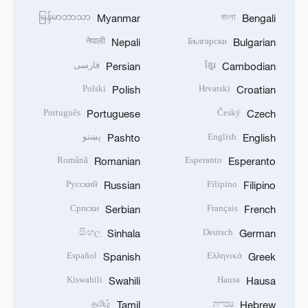
မြန်မာဘာသာ
বাংলা
Myanmar
Bengali
नेपाली
Български
Nepali
Bulgarian
ខ្មែរ
فارسی
Persian
Cambodian
Polski
Hrvatski
Polish
Croatian
Português
Český
Portuguese
Czech
English
پښتو
Pashto
English
Română
Esperanto
Romanian
Esperanto
Русский
Filipino
Russian
Filipino
Српски
Français
Serbian
French
සිංහල
Deutsch
Sinhala
German
Español
Ελληνικά
Spanish
Greek
Kiswahili
Hausa
Swahili
Hausa
עברית
தமிழ்
Tamil
Hebrew