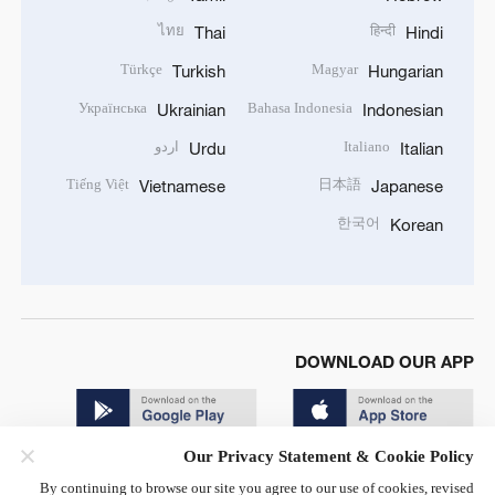
ไทย
हिन्दी
Thai
Hindi
Türkçe
Magyar
Turkish
Hungarian
Українська
Bahasa Indonesia
Ukrainian
Indonesian
Italiano
اردو
Urdu
Italian
Tiếng Việt
日本語
Vietnamese
Japanese
한국어
Korean
DOWNLOAD OUR APP
Our Privacy Statement & Cookie Policy
By continuing to browse our site you agree to our use of cookies, revised