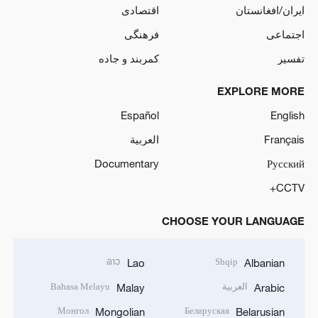
ایران/افغانستان
اقتصادی
اجتماعی
فرهنگی
تفسیر
کمربند و جاده
EXPLORE MORE
Español
English
Français
العربية
Documentary
Русский
CCTV+
CHOOSE YOUR LANGUAGE
ລາວ
Shqip
Lao
Albanian
العربية
Bahasa Melayu
Malay
Arabic
Монгол
Беларуская
Mongolian
Belarusian