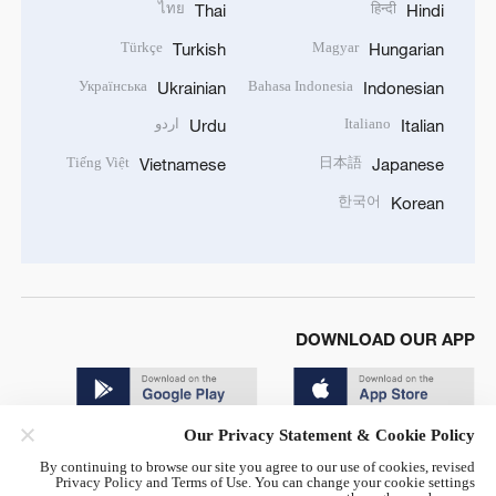
ไทย
हिन्दी
Thai
Hindi
Türkçe
Magyar
Turkish
Hungarian
Українська
Bahasa Indonesia
Ukrainian
Indonesian
Italiano
اردو
Urdu
Italian
Tiếng Việt
日本語
Vietnamese
Japanese
한국어
Korean
DOWNLOAD OUR APP
Our Privacy Statement & Cookie Policy
By continuing to browse our site you agree to our use of cookies, revised
Privacy Policy and Terms of Use. You can change your cookie settings