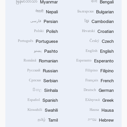
မြန်မာဘာသာ
বাংলা
Myanmar
Bengali
नेपाली
Български
Nepali
Bulgarian
ខ្មែរ
فارسی
Persian
Cambodian
Polski
Hrvatski
Polish
Croatian
Português
Český
Portuguese
Czech
English
پښتو
Pashto
English
Română
Esperanto
Romanian
Esperanto
Русский
Filipino
Russian
Filipino
Српски
Français
Serbian
French
සිංහල
Deutsch
Sinhala
German
Español
Ελληνικά
Spanish
Greek
Kiswahili
Hausa
Swahili
Hausa
עברית
தமிழ்
Tamil
Hebrew