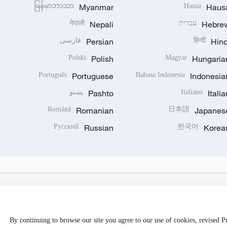
မြန်မာဘာသာ
Myanmar
Hausa
Haus
Hebre
עברית
Nepali
नेपाली
Hind
हिन्दी
Persian
فارسی
Polski
Polish
Magyar
Hungaria
Português
Portuguese
Bahasa Indonesia
Indonesia
Italia
Italiano
Pashto
پښتو
Română
Romanian
日本語
Japanes
Русский
Russian
한국어
Korea
By continuing to browse our site you agree to our use of cookies, revised 