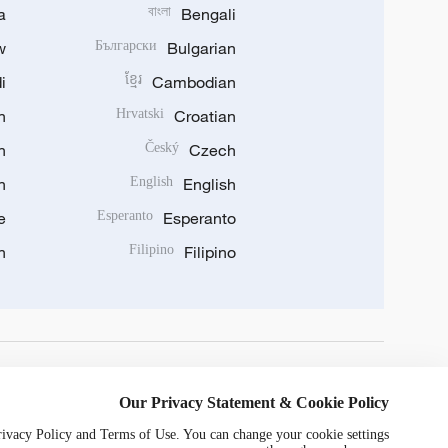
a
বাংলা
Bengali
w
Български
Bulgarian
i
ខ្មែរ
Cambodian
n
Hrvatski
Croatian
n
Český
Czech
n
English
English
e
Esperanto
Esperanto
n
Filipino
Filipino
DOWNLOAD OUR APP
Our Privacy Statement & Cookie Policy
Privacy Policy and Terms of Use. You can change your cookie settings