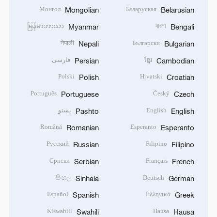
Монгол
Беларуская
Mongolian
Belarusian
မြန်မာဘာသာ
বাংলা
Myanmar
Bengali
नेपाली
Български
Nepali
Bulgarian
ខ្មែរ
فارسی
Persian
Cambodian
Polski
Hrvatski
Polish
Croatian
Português
Český
Portuguese
Czech
English
پښتو
Pashto
English
Română
Esperanto
Romanian
Esperanto
Русский
Filipino
Russian
Filipino
Српски
Français
Serbian
French
සිංහල
Deutsch
Sinhala
German
Español
Ελληνικά
Spanish
Greek
Kiswahili
Hausa
Swahili
Hausa