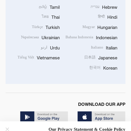
עברית
தமிழ்
Tamil
Hebrew
ไทย
हिन्दी
Thai
Hindi
Türkçe
Magyar
Turkish
Hungarian
Українська
Bahasa Indonesia
Ukrainian
Indonesian
Italiano
اردو
Urdu
Italian
Tiếng Việt
日本語
Vietnamese
Japanese
한국어
Korean
DOWNLOAD OUR APP
Our Privacy Statement & Cookie Policy