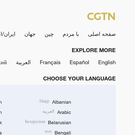
صفحه اصلی
با مردم
چین
جهان
ایران/ا
EXPLORE MORE
English
Español
Français
العربية
кий
CHOOSE YOUR LANGUAGE
h
Shqip
Albanian
Arabic
العربية
n
k
Беларуская
Belarusian
a
বাংলা
Bengali