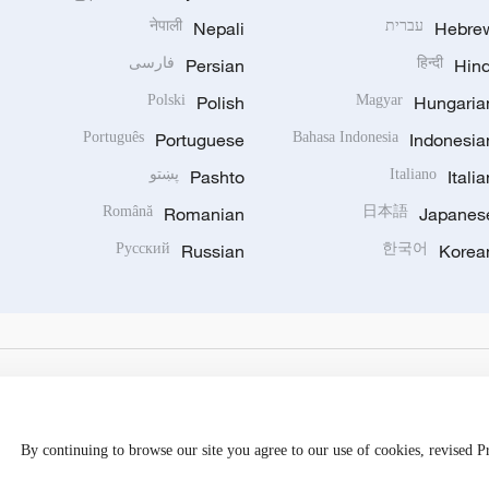
Hebre
עברית
Nepali
नेपाली
Hind
हिन्दी
Persian
فارسی
Polski
Polish
Magyar
Hungaria
Português
Portuguese
Bahasa Indonesia
Indonesia
Italia
Italiano
Pashto
پښتو
Română
Romanian
日本語
Japanes
Русский
Russian
한국어
Korea
By continuing to browse our site you agree to our use of cookies, revised 