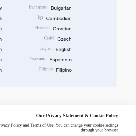
w
Български
Bulgarian
i
ខ្មែរ
Cambodian
n
Hrvatski
Croatian
n
Český
Czech
n
English
English
e
Esperanto
Esperanto
n
Filipino
Filipino
DOWNLOAD OUR APP
Our Privacy Statement & Cookie Policy
Privacy Policy and Terms of Use. You can change your cookie settings
through your browser.