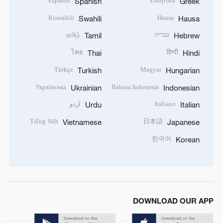
Español
Ελληνικά
Spanish
Greek
Kiswahili
Hausa
Swahili
Hausa
עברית
தமிழ்
Tamil
Hebrew
ไทย
हिन्दी
Thai
Hindi
Türkçe
Magyar
Turkish
Hungarian
Українська
Bahasa Indonesia
Ukrainian
Indonesian
Italiano
اردو
Urdu
Italian
Tiếng Việt
日本語
Vietnamese
Japanese
한국어
Korean
DOWNLOAD OUR APP