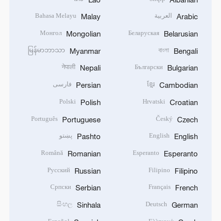
العربية
Bahasa Melayu
Malay
Arabic
Монгол
Беларуская
Mongolian
Belarusian
မြန်မာဘာသာ
বাংলা
Myanmar
Bengali
नेपाली
Български
Nepali
Bulgarian
ខ្មែរ
فارسی
Persian
Cambodian
Polski
Hrvatski
Polish
Croatian
Português
Český
Portuguese
Czech
English
پښتو
Pashto
English
Română
Esperanto
Romanian
Esperanto
Русский
Filipino
Russian
Filipino
Српски
Français
Serbian
French
සිංහල
Deutsch
Sinhala
German