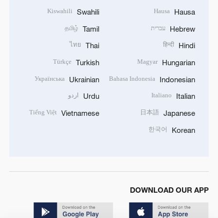
Kiswahili
Hausa
Swahili
Hausa
עברית
தமிழ்
Tamil
Hebrew
ไทย
हिन्दी
Thai
Hindi
Türkçe
Magyar
Turkish
Hungarian
Українська
Bahasa Indonesia
Ukrainian
Indonesian
Italiano
اردو
Urdu
Italian
Tiếng Việt
日本語
Vietnamese
Japanese
한국어
Korean
DOWNLOAD OUR APP