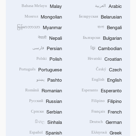
العربية
Bahasa Melayu
Malay
Arabic
Монгол
Беларуская
Mongolian
Belarusian
မြန်မာဘာသာ
বাংলা
Myanmar
Bengali
नेपाली
Български
Nepali
Bulgarian
ខ្មែរ
فارسی
Persian
Cambodian
Polski
Hrvatski
Polish
Croatian
Português
Český
Portuguese
Czech
English
پښتو
Pashto
English
Română
Esperanto
Romanian
Esperanto
Русский
Filipino
Russian
Filipino
Српски
Français
Serbian
French
සිංහල
Deutsch
Sinhala
German
Español
Ελληνικά
Spanish
Greek