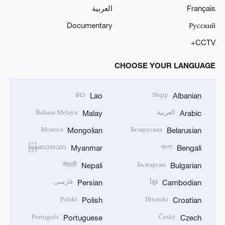
Français
العربية
Documentary
Русский
CCTV+
CHOOSE YOUR LANGUAGE
ລາວ
Shqip
Lao
Albanian
العربية
Bahasa Melayu
Malay
Arabic
Монгол
Беларуская
Mongolian
Belarusian
မြန်မာဘာသာ
বাংলা
Myanmar
Bengali
नेपाली
Български
Nepali
Bulgarian
ខ្មែរ
فارسی
Persian
Cambodian
Polski
Hrvatski
Polish
Croatian
Português
Český
Portuguese
Czech