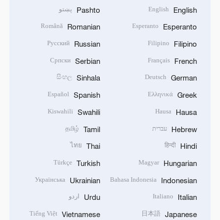
English
پښتو
Pashto
English
Română
Esperanto
Romanian
Esperanto
Русский
Filipino
Russian
Filipino
Српски
Français
Serbian
French
සිංහල
Deutsch
Sinhala
German
Español
Ελληνικά
Spanish
Greek
Kiswahili
Hausa
Swahili
Hausa
עברית
தமிழ்
Tamil
Hebrew
ไทย
हिन्दी
Thai
Hindi
Türkçe
Magyar
Turkish
Hungarian
Українська
Bahasa Indonesia
Ukrainian
Indonesian
Italiano
اردو
Urdu
Italian
Tiếng Việt
日本語
Vietnamese
Japanese