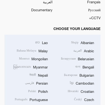
Français
العربية
Documentary
Русский
CCTV+
CHOOSE YOUR LANGUAGE
ລາວ
Shqip
Lao
Albanian
العربية
Bahasa Melayu
Malay
Arabic
Монгол
Беларуская
Mongolian
Belarusian
မြန်မာဘာသာ
বাংলা
Myanmar
Bengali
नेपाली
Български
Nepali
Bulgarian
ខ្មែរ
فارسی
Persian
Cambodian
Polski
Hrvatski
Polish
Croatian
Português
Český
Portuguese
Czech