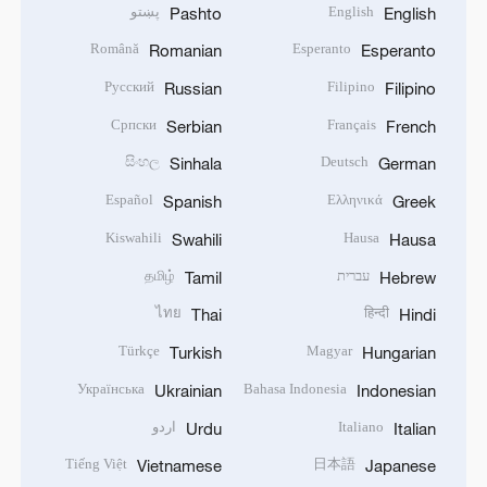
English
پښتو
Pashto
English
Română
Esperanto
Romanian
Esperanto
Русский
Filipino
Russian
Filipino
Српски
Français
Serbian
French
සිංහල
Deutsch
Sinhala
German
Español
Ελληνικά
Spanish
Greek
Kiswahili
Hausa
Swahili
Hausa
עברית
தமிழ்
Tamil
Hebrew
ไทย
हिन्दी
Thai
Hindi
Türkçe
Magyar
Turkish
Hungarian
Українська
Bahasa Indonesia
Ukrainian
Indonesian
Italiano
اردو
Urdu
Italian
Tiếng Việt
日本語
Vietnamese
Japanese