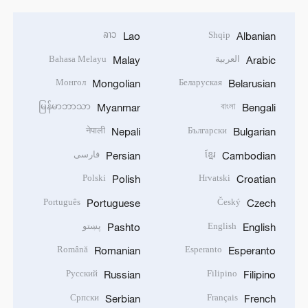
ລາວ
Shqip
Lao
Albanian
العربية
Bahasa Melayu
Malay
Arabic
Монгол
Беларуская
Mongolian
Belarusian
မြန်မာဘာသာ
বাংলা
Myanmar
Bengali
नेपाली
Български
Nepali
Bulgarian
ខ្មែរ
فارسی
Persian
Cambodian
Polski
Hrvatski
Polish
Croatian
Português
Český
Portuguese
Czech
English
پښتو
Pashto
English
Română
Esperanto
Romanian
Esperanto
Русский
Filipino
Russian
Filipino
Српски
Français
Serbian
French