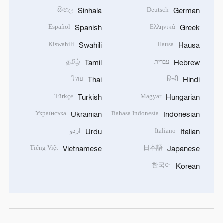
සිංහල
Deutsch
Sinhala
German
Español
Ελληνικά
Spanish
Greek
Kiswahili
Hausa
Swahili
Hausa
עברית
தமிழ்
Tamil
Hebrew
ไทย
हिन्दी
Thai
Hindi
Türkçe
Magyar
Turkish
Hungarian
Українська
Bahasa Indonesia
Ukrainian
Indonesian
Italiano
اردو
Urdu
Italian
Tiếng Việt
日本語
Vietnamese
Japanese
한국어
Korean