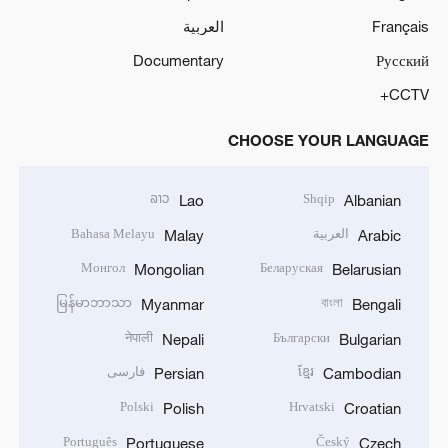
Français
العربية
Documentary
Русский
CCTV+
CHOOSE YOUR LANGUAGE
ລາວ
Shqip
Lao
Albanian
العربية
Bahasa Melayu
Malay
Arabic
Монгол
Беларуская
Mongolian
Belarusian
မြန်မာဘာသာ
বাংলা
Myanmar
Bengali
नेपाली
Български
Nepali
Bulgarian
ខ្មែរ
فارسی
Persian
Cambodian
Polski
Hrvatski
Polish
Croatian
Português
Český
Portuguese
Czech