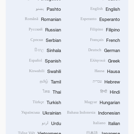
English
پښتو
Pashto
English
Română
Esperanto
Romanian
Esperanto
Русский
Filipino
Russian
Filipino
Српски
Français
Serbian
French
සිංහල
Deutsch
Sinhala
German
Español
Ελληνικά
Spanish
Greek
Kiswahili
Hausa
Swahili
Hausa
עברית
தமிழ்
Tamil
Hebrew
ไทย
हिन्दी
Thai
Hindi
Türkçe
Magyar
Turkish
Hungarian
Українська
Bahasa Indonesia
Ukrainian
Indonesian
Italiano
اردو
Urdu
Italian
Tiếng Việt
日本語
Vietnamese
Japanese