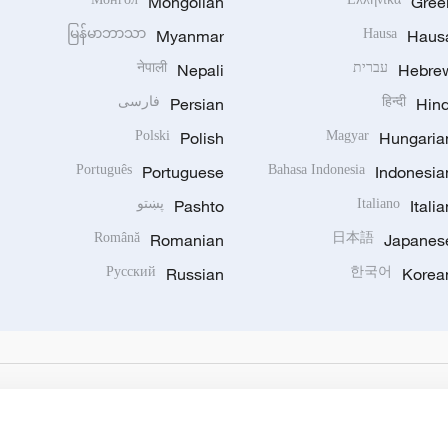
Mongolian
Gree
မြန်မာဘာသာ
Myanmar
Hausa
Haus
Hebre
עברית
Nepali
नेपाली
Hind
हिन्दी
Persian
فارسی
Polski
Polish
Magyar
Hungaria
Português
Portuguese
Bahasa Indonesia
Indonesia
Italia
Italiano
Pashto
پښتو
Română
Romanian
日本語
Japanes
Русский
Russian
한국어
Korea