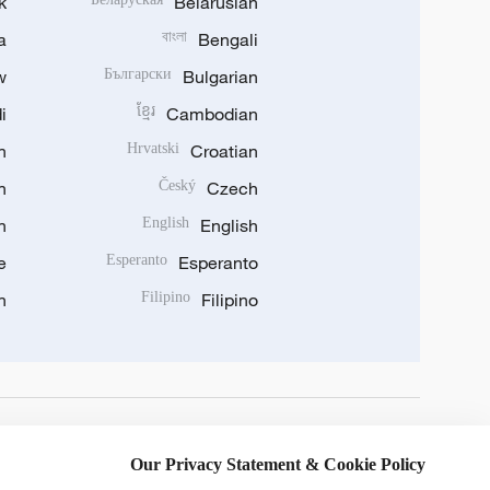
k
Belarusian
a
বাংলা
Bengali
w
Български
Bulgarian
i
ខ្មែរ
Cambodian
n
Hrvatski
Croatian
n
Český
Czech
n
English
English
e
Esperanto
Esperanto
n
Filipino
Filipino
DOWNLOAD OUR APP
Our Privacy Statement & Cookie Policy