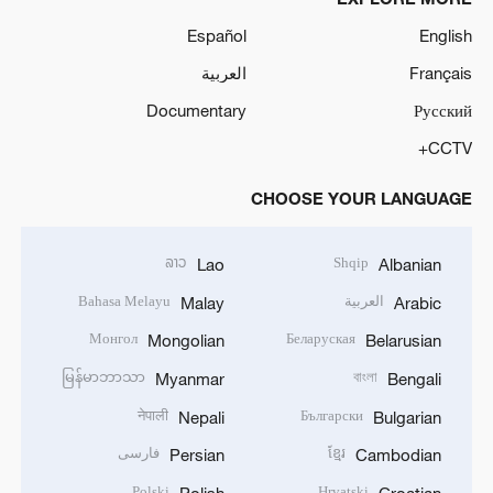
Español
English
Français
العربية
Documentary
Русский
CCTV+
CHOOSE YOUR LANGUAGE
ລາວ
Shqip
Lao
Albanian
العربية
Bahasa Melayu
Malay
Arabic
Монгол
Беларуская
Mongolian
Belarusian
မြန်မာဘာသာ
বাংলা
Myanmar
Bengali
नेपाली
Български
Nepali
Bulgarian
ខ្មែរ
فارسی
Persian
Cambodian
Polski
Hrvatski