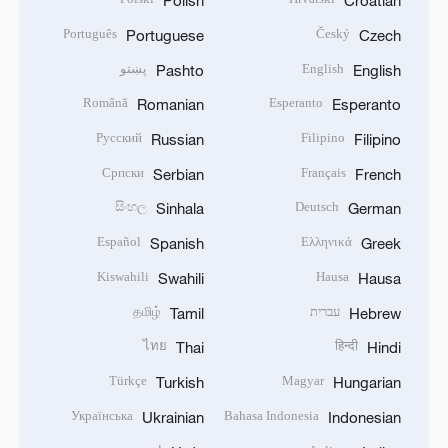
Polish
Croatian
Português
Český
Portuguese
Czech
English
پښتو
Pashto
English
Română
Esperanto
Romanian
Esperanto
Русский
Filipino
Russian
Filipino
Српски
Français
Serbian
French
සිංහල
Deutsch
Sinhala
German
Español
Ελληνικά
Spanish
Greek
Kiswahili
Hausa
Swahili
Hausa
עברית
தமிழ்
Tamil
Hebrew
ไทย
हिन्दी
Thai
Hindi
Türkçe
Magyar
Turkish
Hungarian
Українська
Bahasa Indonesia
Ukrainian
Indonesian