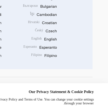
w
Български
Bulgarian
i
ខ្មែរ
Cambodian
n
Hrvatski
Croatian
n
Český
Czech
n
English
English
e
Esperanto
Esperanto
n
Filipino
Filipino
DOWNLOAD OUR APP
Our Privacy Statement & Cookie Policy
Privacy Policy and Terms of Use. You can change your cookie settings
through your browser.