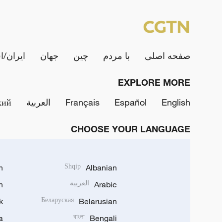
صفحه اصلی
با مردم
چین
جهان
ایران/ا
EXPLORE MORE
English
Español
Français
العربية
кий
CHOOSE YOUR LANGUAGE
h
Shqip
Albanian
Arabic
العربية
n
k
Беларуская
Belarusian
a
বাংলা
Bengali