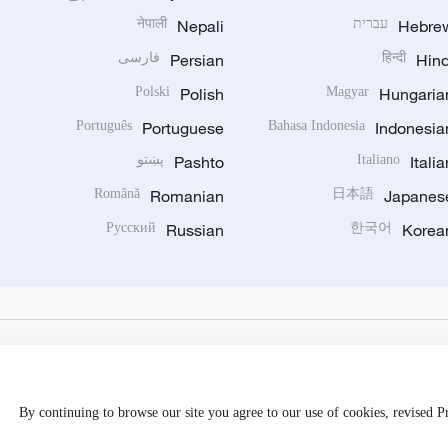
Hebre
עברית
Nepali
नेपाली
Hind
हिन्दी
Persian
فارسی
Polski
Polish
Magyar
Hungaria
Português
Portuguese
Bahasa Indonesia
Indonesia
Italia
Italiano
Pashto
پښتو
Română
Romanian
日本語
Japanes
Русский
Russian
한국어
Korea
By continuing to browse our site you agree to our use of cookies, revised 