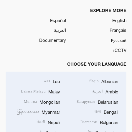
EXPLORE MORE
Español
English
Français
العربية
Documentary
Русский
CCTV+
CHOOSE YOUR LANGUAGE
ລາວ
Shqip
Lao
Albanian
العربية
Bahasa Melayu
Malay
Arabic
Монгол
Беларуская
Mongolian
Belarusian
မြန်မာဘာသာ
বাংলা
Myanmar
Bengali
नेपाली
Български
Nepali
Bulgarian