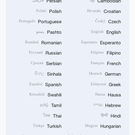
ខ្មែរ
فارسی
Persian
Cambodian
Polski
Hrvatski
Polish
Croatian
Português
Český
Portuguese
Czech
English
پښتو
Pashto
English
Română
Esperanto
Romanian
Esperanto
Русский
Filipino
Russian
Filipino
Српски
Français
Serbian
French
සිංහල
Deutsch
Sinhala
German
Español
Ελληνικά
Spanish
Greek
Kiswahili
Hausa
Swahili
Hausa
עברית
தமிழ்
Tamil
Hebrew
ไทย
हिन्दी
Thai
Hindi
Türkçe
Magyar
Turkish
Hungarian