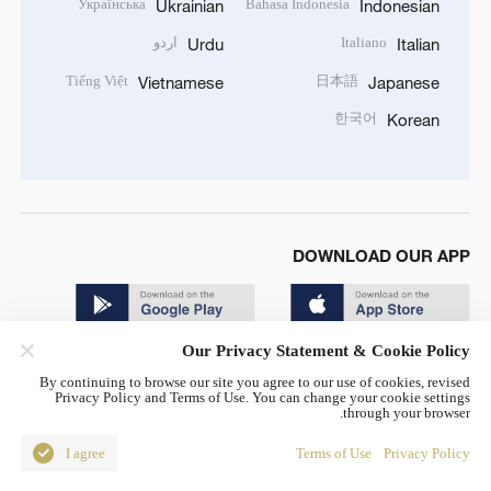
Українська
Bahasa Indonesia
Ukrainian
Indonesian
Italiano
اردو
Urdu
Italian
Tiếng Việt
日本語
Vietnamese
Japanese
한국어
Korean
DOWNLOAD OUR APP
Our Privacy Statement & Cookie Policy
By continuing to browse our site you agree to our use of cookies, revised
Privacy Policy and Terms of Use. You can change your cookie settings
through your browser.
© China Radio International.CRI. All Rights Reserved. 16A
Shijingshan Road, Beijing, China. 100040
I agree
Terms of Use
Privacy Policy