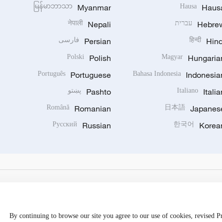
မြန်မာဘာသာ
Myanmar
Hausa
Haus
Hebre
עברית
Nepali
नेपाली
Hind
हिन्दी
Persian
فارسی
Polski
Polish
Magyar
Hungaria
Português
Portuguese
Bahasa Indonesia
Indonesia
Italia
Italiano
Pashto
پښتو
Română
Romanian
日本語
Japanes
Русский
Russian
한국어
Korea
By continuing to browse our site you agree to our use of cookies, revised 