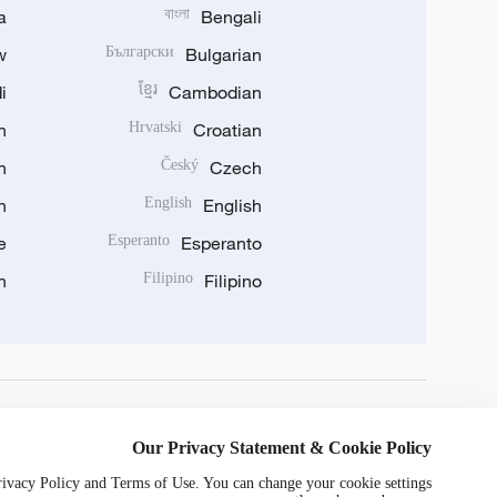
a
বাংলা
Bengali
w
Български
Bulgarian
i
ខ្មែរ
Cambodian
n
Hrvatski
Croatian
n
Český
Czech
n
English
English
e
Esperanto
Esperanto
n
Filipino
Filipino
DOWNLOAD OUR APP
Our Privacy Statement & Cookie Policy
Privacy Policy and Terms of Use. You can change your cookie settings