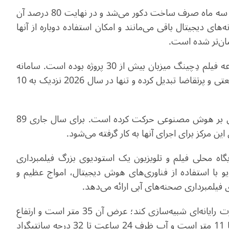
نیو توضیح داد که در گذشته برای تولید یک درام تاریخی، سه ماه صرف ساخت دکور می‌شد و در نهایت 80 درصد آن
‌های دیجیتال باقی می‌مانند و امکان استفاده دوباره از آنها
آسان‌تر شده است
.
از زمان افتتاح رسمی این پایگاه در جولای 2025، مجموعه فیلم دِچینگ میزبان بیش از 30 پروژه بوده است. سامانه
پیشرفته فیلمبرداری مجازی آن، این مرکز را به قطبی صنعتی و پرتقاضا تبدیل کرده و تنها در سال 2026 نزدیک به 10
این پایگاه همچنین به سمت تولید درام‌های کوتاه مبتنی بر هوش مصنوعی حرکت کرده است. برای سال جاری 89
ین مرکز برای اجرای آنها به کار گرفته می‌شود.
گاه محلی فیلم و تلویزیون یک استودیوی بزرگ فیلمبرداری
 با استفاده از فناوری‌های هوش دیجیتال، امواج عظیم و
رای فیلمبرداری صحنه‌های آبی ارائه می‌دهد
.
این استودیو قادر است بیش از 200 نوع موج را به‌صورت رایانه‌ای شبیه‌سازی کند؛ عرض آن 35 متر است و ارتفاع
موج می‌تواند به 3 متر برسد. عمق فیلمبرداری زیر آب تا 11 متر است و آب ظرف 24 ساعت تا 32 درجه سانتیگراد