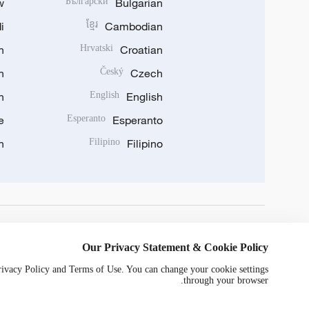
w
Български
Bulgarian
i
ខ្មែរ
Cambodian
n
Hrvatski
Croatian
n
Český
Czech
n
English
English
e
Esperanto
Esperanto
n
Filipino
Filipino
DOWNLOAD OUR APP
Our Privacy Statement & Cookie Policy
Privacy Policy and Terms of Use. You can change your cookie settings
through your browser.