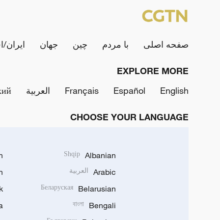
صفحه اصلی
با مردم
چین
جهان
ایران/ا
EXPLORE MORE
English
Español
Français
العربية
кий
CHOOSE YOUR LANGUAGE
h
Shqip
Albanian
Arabic
العربية
n
k
Беларуская
Belarusian
a
বাংলা
Bengali