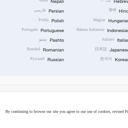
Hebre
עברית
Nepali
नेपाली
Hind
हिन्दी
Persian
فارسی
Polski
Polish
Magyar
Hungaria
Português
Portuguese
Bahasa Indonesia
Indonesia
Italia
Italiano
Pashto
پښتو
Română
Romanian
日本語
Japanes
Русский
Russian
한국어
Korea
By continuing to browse our site you agree to our use of cookies, revised 