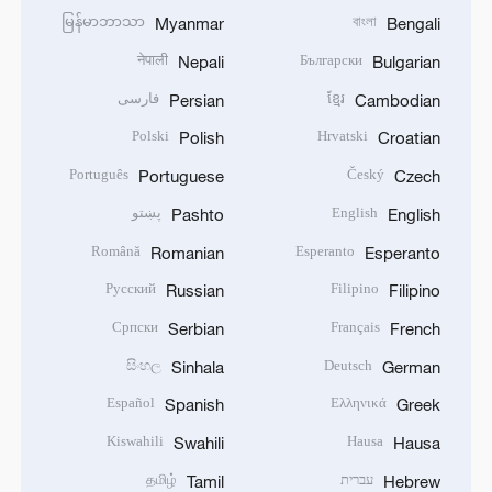
မြန်မာဘာသာ
বাংলা
Myanmar
Bengali
नेपाली
Български
Nepali
Bulgarian
ខ្មែរ
فارسی
Persian
Cambodian
Polski
Hrvatski
Polish
Croatian
Português
Český
Portuguese
Czech
English
پښتو
Pashto
English
Română
Esperanto
Romanian
Esperanto
Русский
Filipino
Russian
Filipino
Српски
Français
Serbian
French
සිංහල
Deutsch
Sinhala
German
Español
Ελληνικά
Spanish
Greek
Kiswahili
Hausa
Swahili
Hausa
עברית
தமிழ்
Tamil
Hebrew