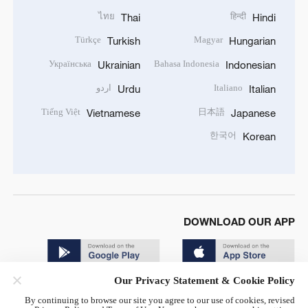
ไทย
हिन्दी
Thai
Hindi
Türkçe
Magyar
Turkish
Hungarian
Українська
Bahasa Indonesia
Ukrainian
Indonesian
Italiano
اردو
Urdu
Italian
Tiếng Việt
日本語
Vietnamese
Japanese
한국어
Korean
DOWNLOAD OUR APP
Our Privacy Statement & Cookie Policy
By continuing to browse our site you agree to our use of cookies, revised