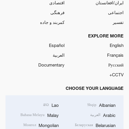
ایران/افغانستان
اقتصادی
اجتماعی
فرهنگی
تفسیر
کمربند و جاده
EXPLORE MORE
Español
English
Français
العربية
Documentary
Русский
CCTV+
CHOOSE YOUR LANGUAGE
ລາວ
Shqip
Lao
Albanian
العربية
Bahasa Melayu
Malay
Arabic
Монгол
Беларуская
Mongolian
Belarusian