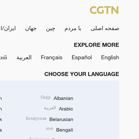
صفحه اصلی
با مردم
چین
جهان
ایران/ا
EXPLORE MORE
English
Español
Français
العربية
кий
CHOOSE YOUR LANGUAGE
h
Shqip
Albanian
Arabic
العربية
n
k
Беларуская
Belarusian
a
বাংলা
Bengali