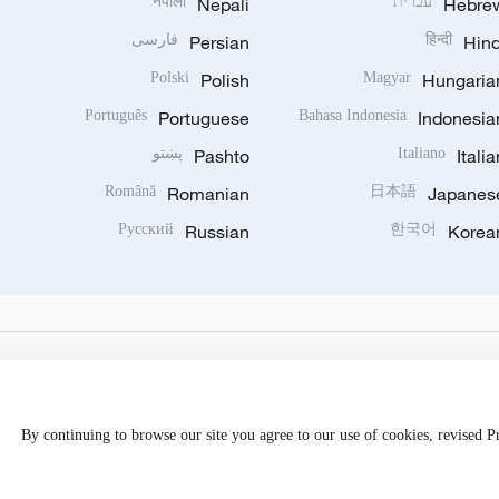
Hebre
עברית
Nepali
नेपाली
Hind
हिन्दी
Persian
فارسی
Polski
Polish
Magyar
Hungaria
Português
Portuguese
Bahasa Indonesia
Indonesia
Italia
Italiano
Pashto
پښتو
Română
Romanian
日本語
Japanes
Русский
Russian
한국어
Korea
By continuing to browse our site you agree to our use of cookies, revised 