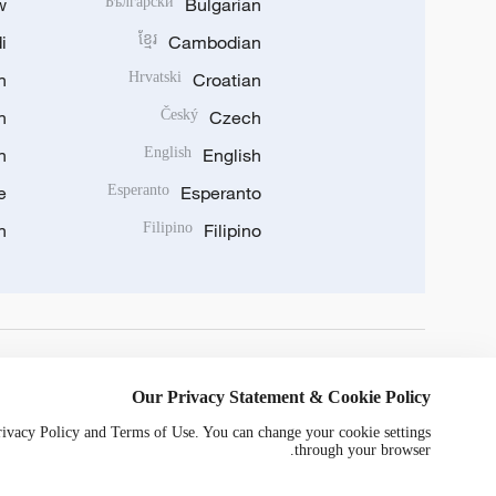
w
Български
Bulgarian
i
ខ្មែរ
Cambodian
n
Hrvatski
Croatian
n
Český
Czech
n
English
English
e
Esperanto
Esperanto
n
Filipino
Filipino
DOWNLOAD OUR APP
Our Privacy Statement & Cookie Policy
Privacy Policy and Terms of Use. You can change your cookie settings
through your browser.