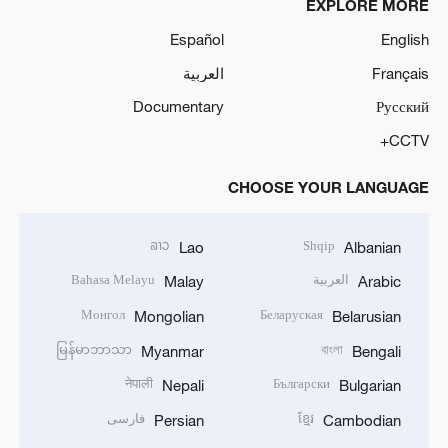
EXPLORE MORE
Español
English
Français
العربية
Documentary
Русский
CCTV+
CHOOSE YOUR LANGUAGE
ລາວ
Shqip
Lao
Albanian
العربية
Bahasa Melayu
Malay
Arabic
Монгол
Беларуская
Mongolian
Belarusian
မြန်မာဘာသာ
বাংলা
Myanmar
Bengali
नेपाली
Български
Nepali
Bulgarian
ខ្មែរ
فارسی
Persian
Cambodian