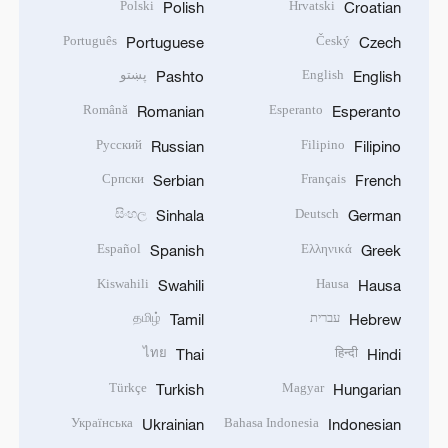
Polski
Hrvatski
Polish
Croatian
Português
Český
Portuguese
Czech
English
پښتو
Pashto
English
Română
Esperanto
Romanian
Esperanto
Русский
Filipino
Russian
Filipino
Српски
Français
Serbian
French
සිංහල
Deutsch
Sinhala
German
Español
Ελληνικά
Spanish
Greek
Kiswahili
Hausa
Swahili
Hausa
עברית
தமிழ்
Tamil
Hebrew
ไทย
हिन्दी
Thai
Hindi
Türkçe
Magyar
Turkish
Hungarian
Українська
Bahasa Indonesia
Ukrainian
Indonesian