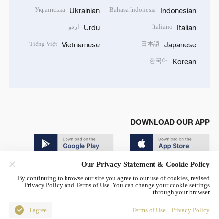
Українська
Bahasa Indonesia
Ukrainian
Indonesian
Italiano
اردو
Urdu
Italian
Tiếng Việt
日本語
Vietnamese
Japanese
한국어
Korean
DOWNLOAD OUR APP
Our Privacy Statement & Cookie Policy
By continuing to browse our site you agree to our use of cookies, revised
Privacy Policy and Terms of Use. You can change your cookie settings
through your browser.
© China Radio International.CRI. All Rights Reserved. 16A
Shijingshan Road, Beijing, China. 100040
I agree
Terms of Use
Privacy Policy