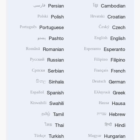
ខ្មែរ
فارسی
Persian
Cambodian
Polski
Hrvatski
Polish
Croatian
Português
Český
Portuguese
Czech
English
پښتو
Pashto
English
Română
Esperanto
Romanian
Esperanto
Русский
Filipino
Russian
Filipino
Српски
Français
Serbian
French
සිංහල
Deutsch
Sinhala
German
Español
Ελληνικά
Spanish
Greek
Kiswahili
Hausa
Swahili
Hausa
עברית
தமிழ்
Tamil
Hebrew
ไทย
हिन्दी
Thai
Hindi
Türkçe
Magyar
Turkish
Hungarian