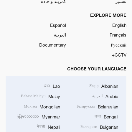
تفسیر
کمربند و جاده
EXPLORE MORE
Español
English
Français
العربية
Documentary
Русский
CCTV+
CHOOSE YOUR LANGUAGE
ລາວ
Shqip
Lao
Albanian
العربية
Bahasa Melayu
Malay
Arabic
Монгол
Беларуская
Mongolian
Belarusian
မြန်မာဘာသာ
বাংলা
Myanmar
Bengali
नेपाली
Български
Nepali
Bulgarian