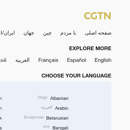
صفحه اصلی
با مردم
چین
جهان
ایران/ا
EXPLORE MORE
English
Español
Français
العربية
кий
CHOOSE YOUR LANGUAGE
h
Shqip
Albanian
Arabic
العربية
n
k
Беларуская
Belarusian
a
বাংলা
Bengali