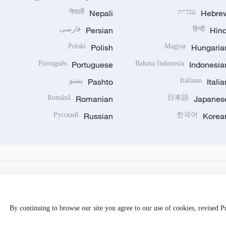
Hebre
עברית
Nepali
नेपाली
Hind
हिन्दी
Persian
فارسی
Polski
Polish
Magyar
Hungaria
Português
Portuguese
Bahasa Indonesia
Indonesia
Italia
Italiano
Pashto
پښتو
Română
Romanian
日本語
Japanes
Русский
Russian
한국어
Korea
By continuing to browse our site you agree to our use of cookies, revised 