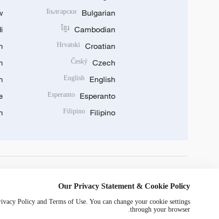
w
Български
Bulgarian
i
ខ្មែរ
Cambodian
n
Hrvatski
Croatian
n
Český
Czech
n
English
English
e
Esperanto
Esperanto
n
Filipino
Filipino
DOWNLOAD OUR APP
Our Privacy Statement & Cookie Policy
Privacy Policy and Terms of Use. You can change your cookie settings
through your browser.